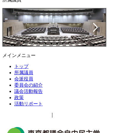
メインメニュー
トップ
所属議員
会派役員
委員会の紹介
議会活動報告
政策
活動リポート
サイトご利用について
｜
個人情報保護方針