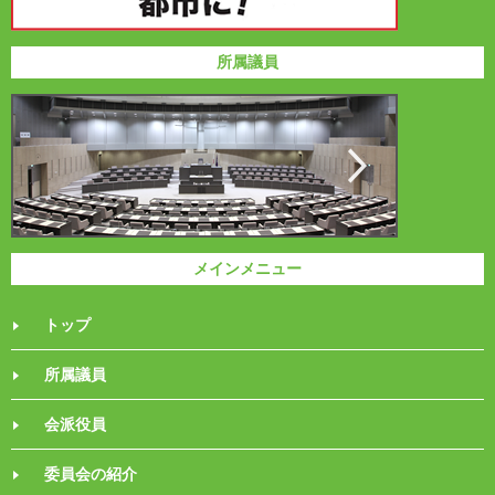
所属議員
メインメニュー
トップ
所属議員
会派役員
委員会の紹介