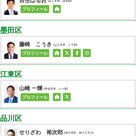
吉住はるお
(よしずみ はるお)
プロフィール
墨田区
藤崎 こうき
(ふじさき こうき)
プロフィール
江東区
山崎 一輝
(やまざき いっき)
プロフィール
品川区
せりざわ 裕次郎
(せりざわ ゆうじろう)