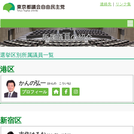
連絡先
｜
リンク集
所属議員の紹介
選挙区別所属議員一覧
港区
かんの弘一
(かんの こういち)
プロフィール
新宿区