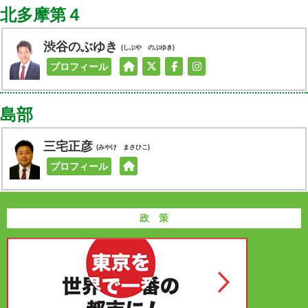
北多摩第４
渋谷のぶゆき
(しぶや のぶゆき)
プロフィール
島部
三宅正彦
(みやけ まさひこ)
プロフィール
政 策