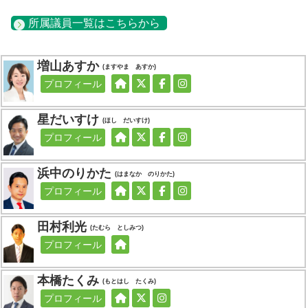
所属議員一覧はこちらから
増山あすか
(かんの こういち)
(あおき えいた)
(ますやま あすか)
(しばざき みきお)
(しぶや のぶゆき)
プロフィール
プロフィール
プロフィール
プロフィール
プロフィール
星だいすけ
(みやけ まさひこ)
(よしずみ はるお)
(ほっち やすたか)
(ほし だいすけ)
(ゆもと りょうたろう)
プロフィール
プロフィール
プロフィール
プロフィール
プロフィール
浜中のりかた
(ふじさき こうき)
(こまつ だいすけ)
(ひらた みつよし)
(はまなか のりかた)
プロフィール
プロフィール
プロフィール
プロフィール
田村利光
(たむら としみつ)
(やまざき いっき)
(はやさか よしひろ)
(うだがわ さとし)
プロフィール
プロフィール
プロフィール
プロフィール
本橋たくみ
(こうの ゆうき)
(もとはし たくみ)
(いとう しょうこう)
(せりざわ ゆうじろう)
プロフィール
プロフィール
プロフィール
プロフィール