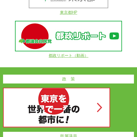
東京都HP
都政リポート（動画）
政 策
所属議員