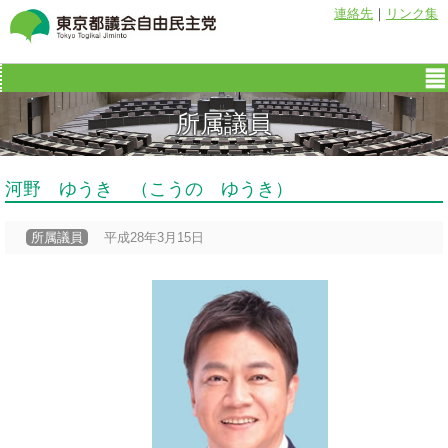
連絡先
｜
リンク集
所属議員
河野 ゆうき （こうの ゆうき）
所属議員
平成28年3月15日