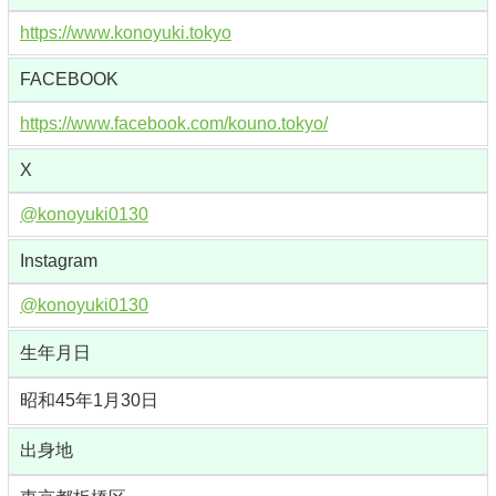
https://www.konoyuki.tokyo
FACEBOOK
https://www.facebook.com/kouno.tokyo/
X
@konoyuki0130
Instagram
@konoyuki0130
生年月日
昭和45年1月30日
出身地