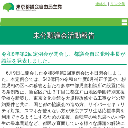
連絡先
｜
リンク集
未分類議会活動報告
令和8年第2回定例会が閉会し、都議会自民党幹事長が
談話を発表しました。
6月9日に開会した令和8年第2回定例会は本日閉会しまし
た。本定例会では、542億円の令和８年度6月補正予算や、杉
並児相の区への移管と新たな多摩中部児童相談所の設置に係
る条例改正、新宿区戸山３丁目に都立戸山地区学園特別支援
学校を新築し、東京文化会館を大規模改修する工事などの契
約案件と共に、国と都の協議会の進め方、サイバーセキュリ
ティ対策、スマホが使えない方が東京アプリ生活応援事業を
利用できるようにするための支援、自転車の幼児席への小学
生の乗車問題など、都民が直面している様々な課題の解決に