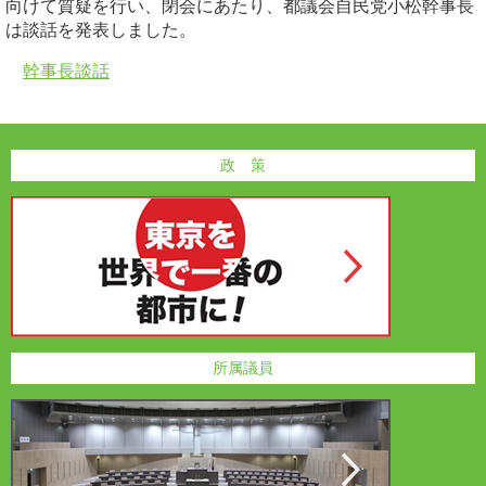
向けて質疑を行い、閉会にあたり、都議会自民党小松幹事長
は談話を発表しました。
幹事長談話
政 策
所属議員