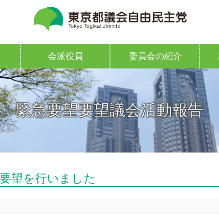
会派役員
委員会の紹介
緊急要望要望議会活動報告
要望を行いました