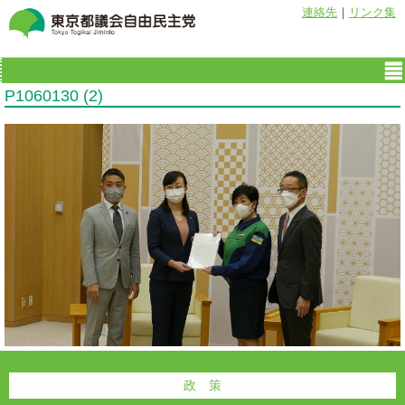
連絡先
｜
リンク集
P1060130 (2)
政 策