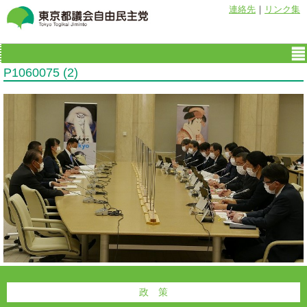
連絡先
｜
リンク集
P1060075 (2)
政 策