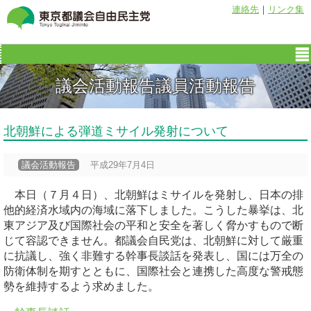
連絡先
｜
リンク集
議会活動報告議員活動報告
北朝鮮による弾道ミサイル発射について
議会活動報告
平成29年7月4日
本日（７月４日）、北朝鮮はミサイルを発射し、日本の排
他的経済水域内の海域に落下しました。こうした暴挙は、北
東アジア及び国際社会の平和と安全を著しく脅かすもので断
じて容認できません。都議会自民党は、北朝鮮に対して厳重
に抗議し、強く非難する幹事長談話を発表し、国には万全の
防衛体制を期すとともに、国際社会と連携した高度な警戒態
勢を維持するよう求めました。