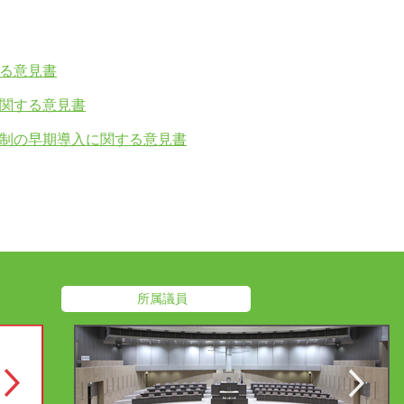
る意見書
関する意見書
制の早期導入に関する意見書
所属議員