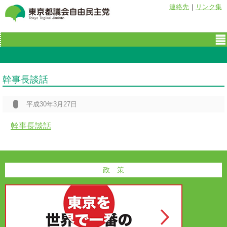
連絡先
｜
リンク集
幹事長談話
平成30年3月27日
幹事長談話
政 策