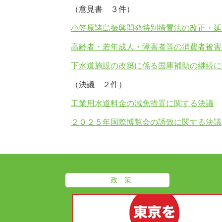
（意見書 ３件）
小笠原諸島振興開発特別措置法の改正・延
高齢者・若年成人・障害者等の消費者被害
下水道施設の改築に係る国庫補助の継続に
（決議 ２件）
工業用水道料金の減免措置に関する決議
２０２５年国際博覧会の誘致に関する決議
政 策