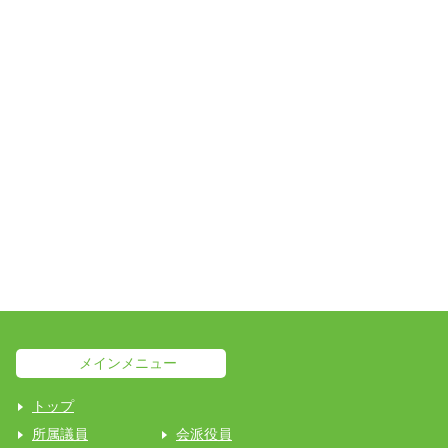
メインメニュー
トップ
所属議員
会派役員