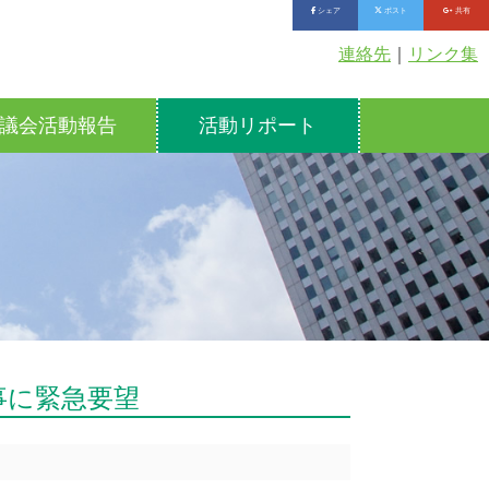
シェア
ポスト
共有
連絡先
｜
リンク集
議会活動報告
活動リポート
事に緊急要望