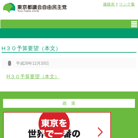
連絡先
｜
リンク集
H３０予算要望（本文）
平成29年12月20日
H３０予算要望（本文）
政 策