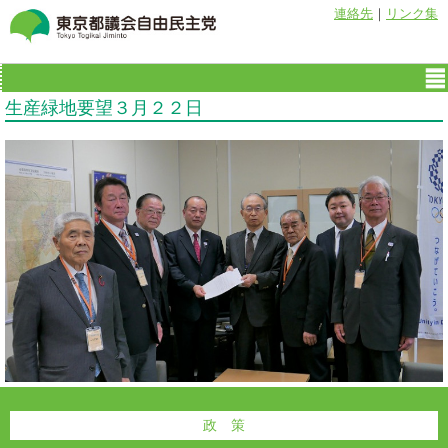
連絡先
｜
リンク集
生産緑地要望３月２２日
政 策