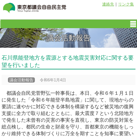
連絡先
｜
リンク集
議会活動報告
石川県能登地方を震源とする地震災害対応に関する要
望を行いました
議会活動報告
令和6年1月4日
都議会自民党菅野弘一幹事長は、本日、令和６年１月１日
に発生した「令和６年能登半島地震」に関して、現地からの
要請に速やかに対応できる体制を構築するなど被災地の復興
支援に全力で取り組むとともに、最大震度７という北陸地方
で発生した未曾有の災害の事実を直視し、東京の防災対策を
総点検し、都民の生命と財産を守り、首都東京の機能をしっ
かり維持できる体制づくりに万全を期すことを知事に要望い