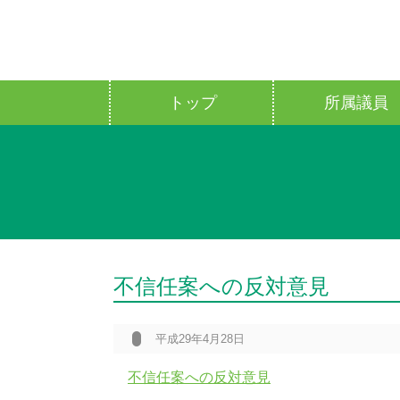
トップ
所属議員
不信任案への反対意見
平成29年4月28日
不信任案への反対意見