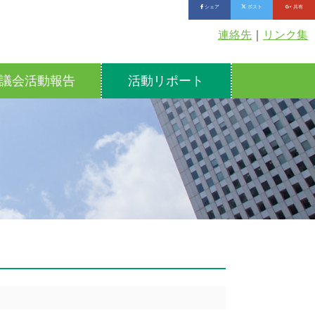
シェア
ポスト
共有
連絡先
｜
リンク集
議会活動報告
活動リポート
。