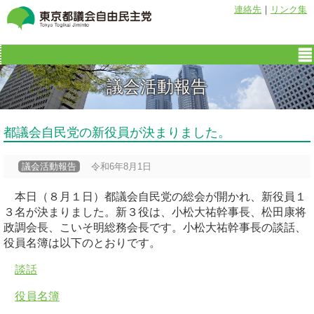
連絡先
｜
リンク集
議会活動報告
都議会自民党の新役員が決まりました。
議会活動報告
令和6年8月1日
本日（８月１日）都議会自民党の総会が開かれ、新役員１
３名が決まりました。新３役は、小松大祐幹事長、松田康将
政調会長、こいそ明総務会長です。小松大祐幹事長の談話、
役員名簿は以下のとおりです。
談話
役員名簿