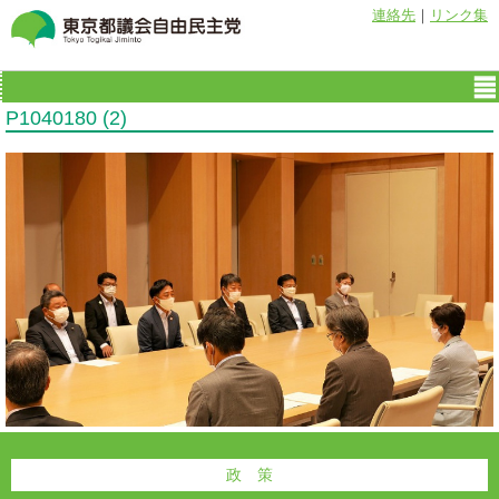
連絡先
｜
リンク集
P1040180 (2)
政 策