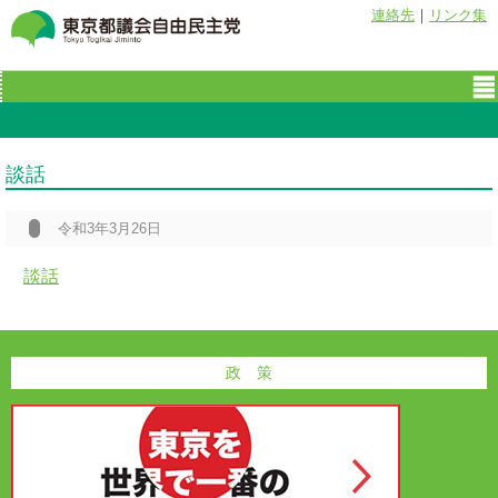
連絡先
｜
リンク集
談話
令和3年3月26日
談話
政 策