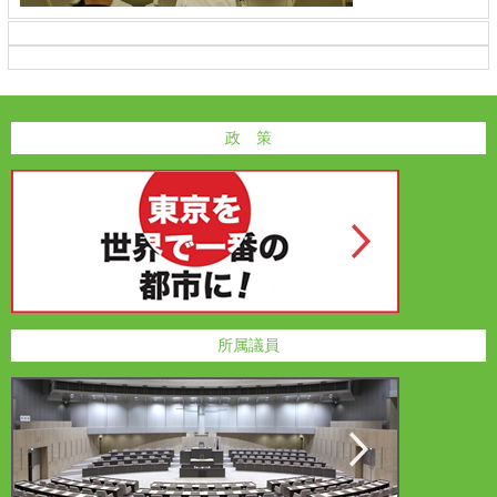
政 策
所属議員