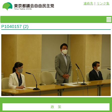
連絡先
｜
リンク集
P1040157 (2)
政 策