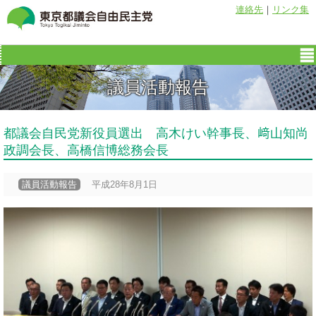
連絡先
｜
リンク集
議員活動報告
都議会自民党新役員選出 高木けい幹事長、﨑山知尚
政調会長、高橋信博総務会長
議員活動報告
平成28年8月1日