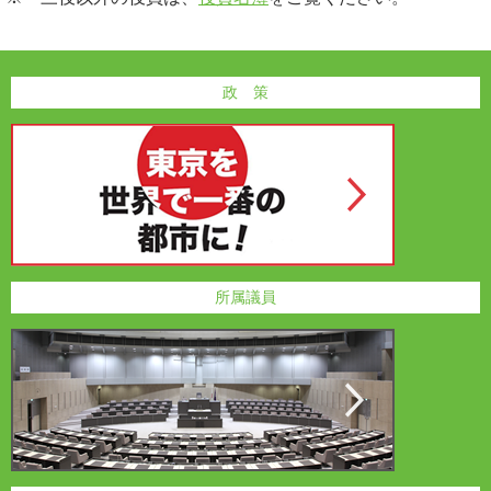
政 策
所属議員