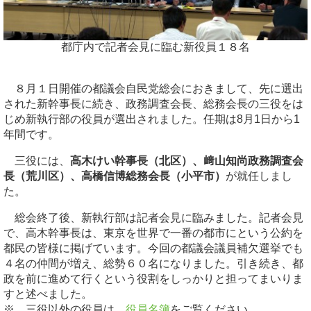
都庁内で記者会見に臨む新役員１８名
８月１日開催の都議会自民党総会におきまして、先に選出
された新幹事長に続き、政務調査会長、総務会長の三役をは
じめ新執行部の役員が選出されました。任期は8月1日から1
年間です。
三役には、
高木けい幹事長（北区）、﨑山知尚政務調査会
長（荒川区）、高橋信博総務会長（小平市）
が就任しまし
た。
総会終了後、新執行部は記者会見に臨みました。記者会見
で、高木幹事長は、東京を世界で一番の都市にという公約を
都民の皆様に掲げています。今回の都議会議員補欠選挙でも
４名の仲間が増え、総勢６０名になりました。引き続き、都
政を前に進めて行くという役割をしっかりと担ってまいりま
すと述べました。
※ 三役以外の役員は、
役員名簿
をご覧ください。