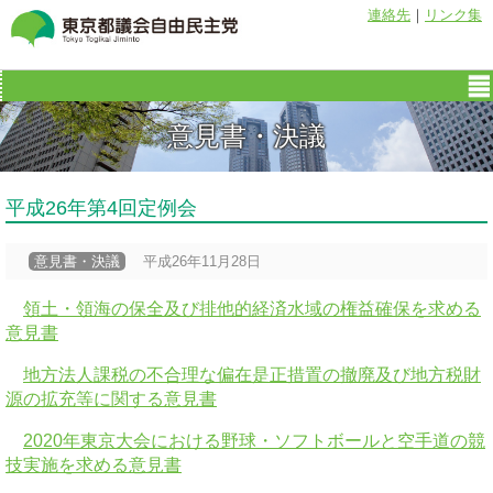
連絡先
｜
リンク集
意見書・決議
平成26年第4回定例会
意見書・決議
平成26年11月28日
領土・領海の保全及び排他的経済水域の権益確保を求める
意見書
地方法人課税の不合理な偏在是正措置の撤廃及び地方税財
源の拡充等に関する意見書
2020年東京大会における野球・ソフトボールと空手道の競
技実施を求める意見書