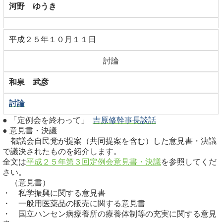
河野 ゆうき
平成２５年１０月１１日
討論
和泉 武彦
討論
●
「定例会を終わって」
吉原修幹事長談話
●
意見書・決議
都議会自民党が提案（共同提案を含む）した意見書・決議
で議決されたものを紹介します。
全文は
平成２５年第３回定例会意見書・決議
を参照してくだ
さい。
（意見書）
・ 私学振興に関する意見書
・ 一般用医薬品の販売に関する意見書
・ 国立ハンセン病療養所の療養体制等の充実に関する意見