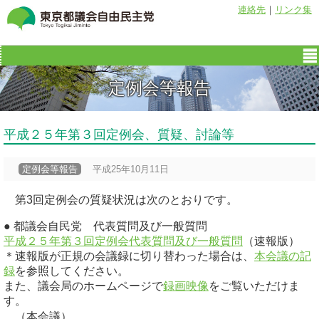
連絡先
｜
リンク集
定例会等報告
平成２５年第３回定例会、質疑、討論等
定例会等報告
平成25年10月11日
第3回定例会の質疑状況は次のとおりです。
●
都議会自民党 代表質問及び一般質問
平成２５年第３回定例会代表質問及び一般質問
（速報版）
＊速報版が正規の会議録に切り替わった場合は、
本会議の記
録
を参照してください。
また、議会局のホームページで
録画映像
をご覧いただけま
す。
（本会議）