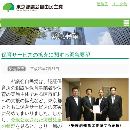
連絡先
｜
リンク集
緊急要望
保育サービスの拡充に関する緊急要望
緊急要望
平成26年7月31日
都議会自民党は、認証保
育所の創設や保育事業者や保
育の実施主体である区市町村
への支援の拡充など、東京都
とともに保育サービスの充実
に努めてまいりました。しか
し、
今般公表された待機児童
の状況
を見ると、より一層の