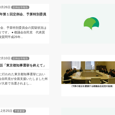
3月26日
定例会等報告
年第１回定例会、予算特別委員
例会、予算特別委員会の質疑状況は
りです。 ● 都議会自民党 代表質
質問平成26年...
2月10日
定例会等報告
話「東京都知事選挙を終えて」
に行われた東京都知事選挙におい
会自民党が全面支援いたしました舛
大差で当選されまし...
12月25日
予算要望