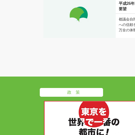
平成26
要望
都議会自
への信頼
万全の体制
政 策