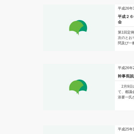
平成26年
平成２６
会
第1回定
次のとお
問及び一般
平成26年
幹事長談
2月9日
て、都議
添要一氏が
平成25年