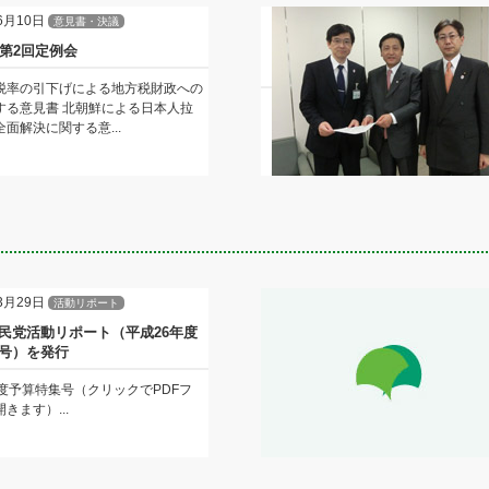
6月10日
意見書・決議
年第2回定例会
税率の引下げによる地方税財政への
する意見書 北朝鮮による日本人拉
面解決に関する意...
3月29日
活動リポート
民党活動リポート（平成26年度
号）を発行
年度予算特集号（クリックでPDFフ
きます）...