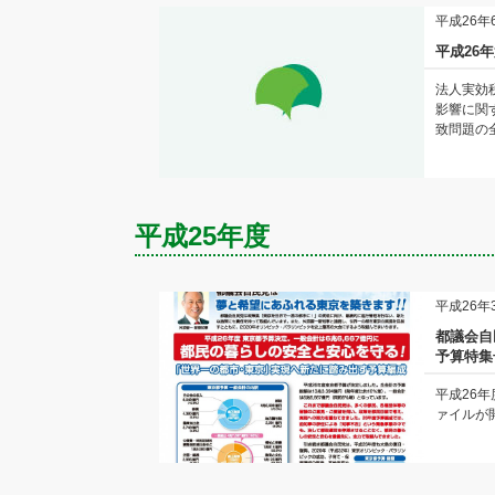
平成26年
平成26
法人実効
影響に関
致問題の全
平成25年度
平成26年
都議会自
予算特集
平成26
ァイルが開