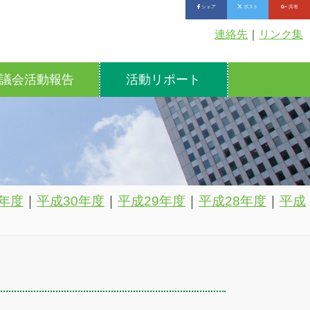
シェア
ポスト
共有
連絡先
｜
リンク集
議会活動報告
活動リポート
年度
｜
平成30年度
｜
平成29年度
｜
平成28年度
｜
平成