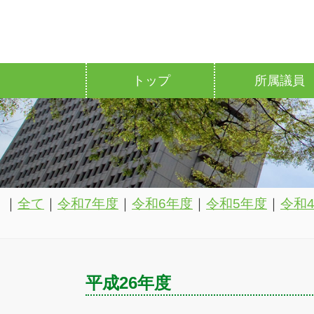
トップ
所属議員
｜
全て
｜
令和7年度
｜
令和6年度
｜
令和5年度
｜
令和
平成26年度