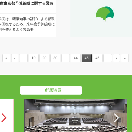
年度東京都予算編成に関する緊急
民党は、猪瀬知事の辞任による都政
を回復するため、来年度予算編成に
を整えるよう緊急要...
«
‹
...
10
20
30
...
44
45
46
...
›
»
所属議員