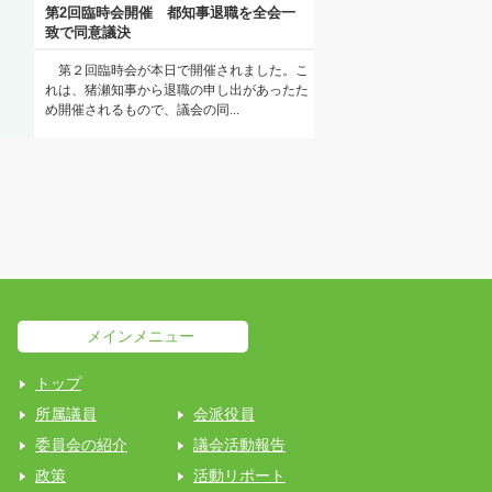
第2回臨時会開催 都知事退職を全会一
致で同意議決
第２回臨時会が本日で開催されました。こ
れは、猪瀬知事から退職の申し出があったた
め開催されるもので、議会の同...
メインメニュー
トップ
所属議員
会派役員
委員会の紹介
議会活動報告
政策
活動リポート