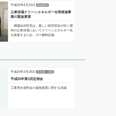
平成26年4月23日
緊急要望
公衆浴場クリーンエネルギー化等推進事
業の緊急要望
都議会自民党は、厳しい経営状況が続く都
内の公衆浴場においてクリーンエネルギー化
を推進するため、ガス燃料設備...
平成26年3月28日
意見書・決議
平成26年第1回定例会
工業用水道料金の減免措置に関する決議