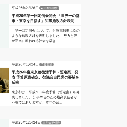
平成26年2月26日
定例会等報告
平成26年第一回定例会開会 「世界一の都
市・東京を目指す」知事施政方針表明
第一回定例会において、舛添都知事は次の
ような施政方針を表明しました。 努力と汗
が正当に報われる社会を築き、...
平成26年1月24日
予算要望
平成26年度東京都復活予算（暫定案）発
表 予算原案確定、都議会自民党の要望を
反映
東京都は、平成２６年度予算（暫定案）を発
表しました。 知事辞任のため最高責任者が
不在ではありますが、昨年の台...
平成25年12月24日
定例会等報告