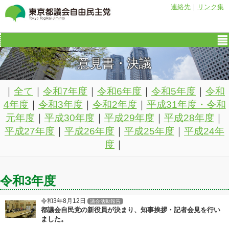
連絡先
｜
リンク集
意見書・決議
｜
全て
｜
令和7年度
｜
令和6年度
｜
令和5年度
｜
令和
4年度
｜
令和3年度
｜
令和2年度
｜
平成31年度・令和
元年度
｜
平成30年度
｜
平成29年度
｜
平成28年度
｜
平成27年度
｜
平成26年度
｜
平成25年度
｜
平成24年
度
｜
令和3年度
令和3年8月12日
議会活動報告
都議会自民党の新役員が決まり、知事挨拶・記者会見を行い
ました。