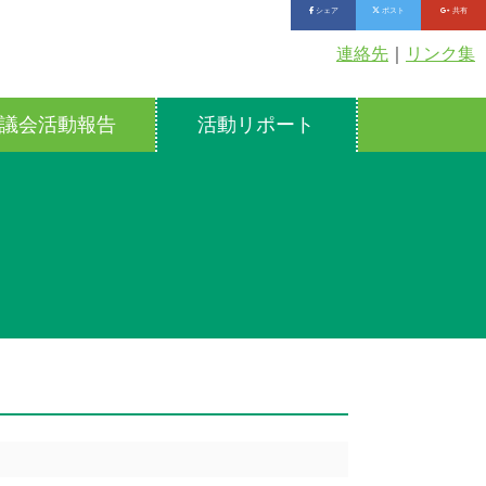
シェア
ポスト
共有
連絡先
｜
リンク集
議会活動報告
活動リポート