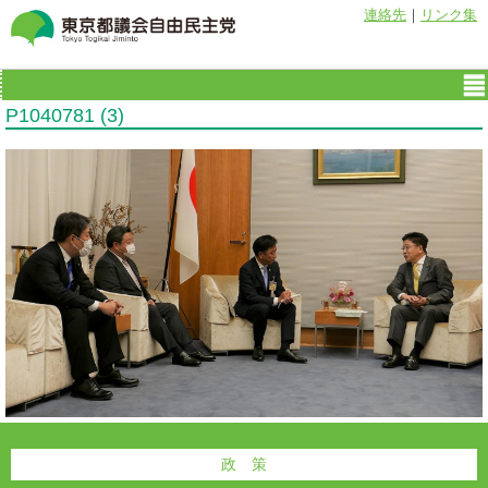
連絡先
｜
リンク集
P1040781 (3)
政 策