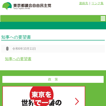
連絡先
｜
リンク集
知事への要望書
令和6年10月11日
知事への要望書
政 策