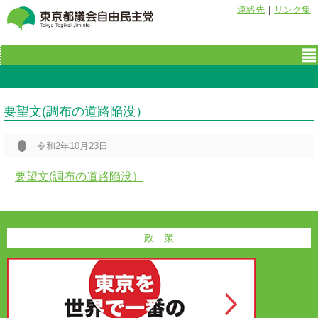
連絡先
｜
リンク集
要望文(調布の道路陥没）
令和2年10月23日
要望文(調布の道路陥没）
政 策