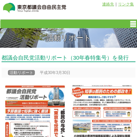
連絡先
｜
リンク集
活動リポート
都議会自民党活動リポート（30年春特集号）を発行
活動リポート
平成30年3月30日