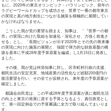
もに、2020年の東京オリンピック・パラリンピック、前年の
ラグビーワールドカップを成功させ、世界で一番の都市東京
の実現と真の地方創生につながる施策を積極的に展開してい
かなければなりません。
こうした我が党の要望を踏まえ、知事は、「『世界一の都
市』の実現に向けた取組を加速化・深化させ、力強く前進さ
せる」とし、「長期ビジョンが示す2020年とその先の将来像
の実現に向けた施策の展開と、強固で弾力的な財政基盤の構
築を基本に平成28年度予算原案を編成」し1月15日に発表し
ました。
その後、我が党は舛添知事に対し、区市町村行政の支援、
都民生活の安定充実、地域産業の活性化など総額200億円の
復活要望を行い、その全てが反映され、来年度の予算原案が
確定しました。
都議会自民党は、この平成28年度予算原案が真に都民生活
の向上と東京の発展に資する予算となるよう、責任政党とし
て、第一回定例会での予算審議に全力で取り組んでまいりま
す。