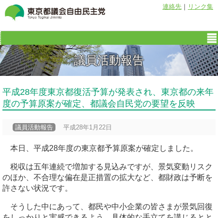
連絡先
｜
リンク集
議員活動報告
平成28年度東京都復活予算が発表され、東京都の来年
度の予算原案が確定、都議会自民党の要望を反映
議員活動報告
平成28年1月22日
本日、平成28年度の東京都予算原案が確定しました。
税収は五年連続で増加する見込みですが、景気変動リスク
のほか、不合理な偏在是正措置の拡大など、都財政は予断を
許さない状況です。
そうした中にあって、都民や中小企業の皆さまが景気回復
をしっかりと実感できるよう、具体的な手立てを講じるとと