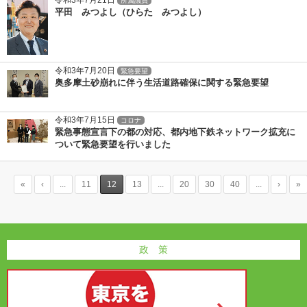
令和3年7月21日
所属議員
平田 みつよし（ひらた みつよし）
令和3年7月20日
緊急要望
奥多摩土砂崩れに伴う生活道路確保に関する緊急要望
令和3年7月15日
コロナ
緊急事態宣言下の都の対応、都内地下鉄ネットワーク拡充に
ついて緊急要望を行いました
«
‹
...
11
12
13
...
20
30
40
...
›
»
政 策