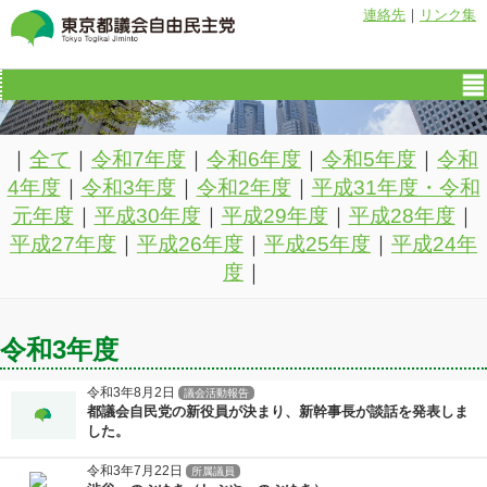
連絡先
｜
リンク集
｜
全て
｜
令和7年度
｜
令和6年度
｜
令和5年度
｜
令和
4年度
｜
令和3年度
｜
令和2年度
｜
平成31年度・令和
元年度
｜
平成30年度
｜
平成29年度
｜
平成28年度
｜
平成27年度
｜
平成26年度
｜
平成25年度
｜
平成24年
度
｜
令和3年度
令和3年8月2日
議会活動報告
都議会自民党の新役員が決まり、新幹事長が談話を発表しま
した。
令和3年7月22日
所属議員