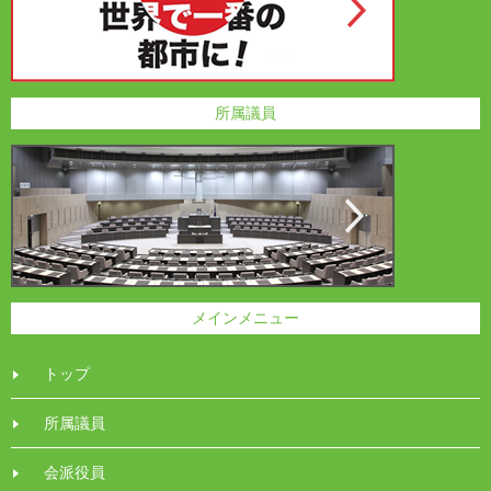
所属議員
メインメニュー
トップ
所属議員
会派役員