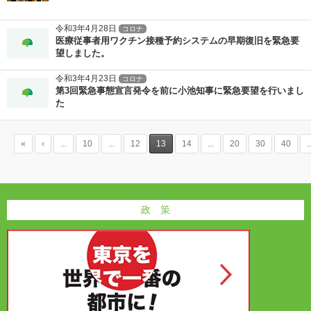
令和3年4月28日
コロナ
医療従事者用ワクチン接種予約システムの早期復旧を緊急要
望しました。
令和3年4月23日
コロナ
第3回緊急事態宣言発令を前に小池知事に緊急要望を行いまし
た
«
‹
...
10
...
12
13
14
...
20
30
40
..
政 策