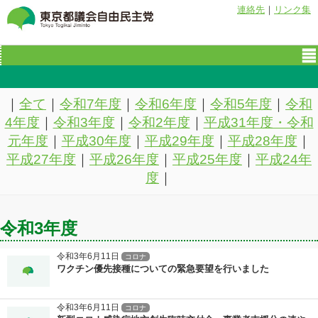
連絡先
｜
リンク集
｜
全て
｜
令和7年度
｜
令和6年度
｜
令和5年度
｜
令和
4年度
｜
令和3年度
｜
令和2年度
｜
平成31年度・令和
元年度
｜
平成30年度
｜
平成29年度
｜
平成28年度
｜
平成27年度
｜
平成26年度
｜
平成25年度
｜
平成24年
度
｜
令和3年度
令和3年6月11日
コロナ
ワクチン優先接種についての緊急要望を行いました
令和3年6月11日
コロナ