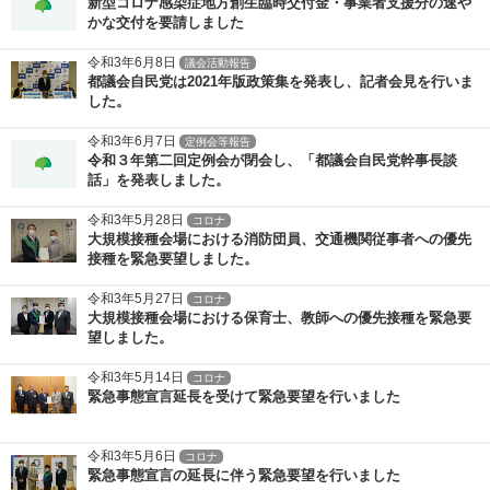
新型コロナ感染症地方創生臨時交付金・事業者支援分の速や
かな交付を要請しました
令和3年6月8日
議会活動報告
都議会自民党は2021年版政策集を発表し、記者会見を行いま
した。
令和3年6月7日
定例会等報告
令和３年第二回定例会が閉会し、「都議会自民党幹事長談
話」を発表しました。
令和3年5月28日
コロナ
大規模接種会場における消防団員、交通機関従事者への優先
接種を緊急要望しました。
令和3年5月27日
コロナ
大規模接種会場における保育士、教師への優先接種を緊急要
望しました。
令和3年5月14日
コロナ
緊急事態宣言延長を受けて緊急要望を行いました
令和3年5月6日
コロナ
緊急事態宣言の延長に伴う緊急要望を行いました