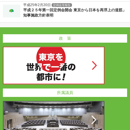
平成25年2月20日
定例会等報告
平成２５年第一回定例会開会 東京から日本を再浮上の道筋」
知事施政方針表明
政 策
所属議員