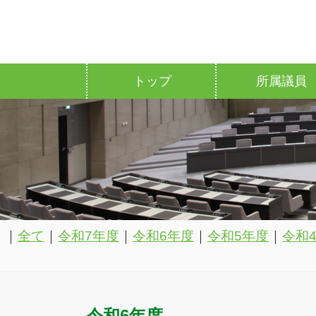
トップ
所属議員
｜
全て
｜
令和7年度
｜
令和6年度
｜
令和5年度
｜
令和
令和6年度