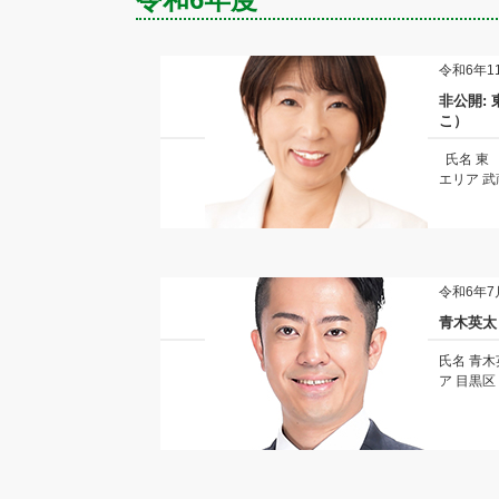
令和6年1
非公開:
こ）
氏名 東
エリア 武蔵
令和6年7
青木英太
氏名 青
ア 目黒区 