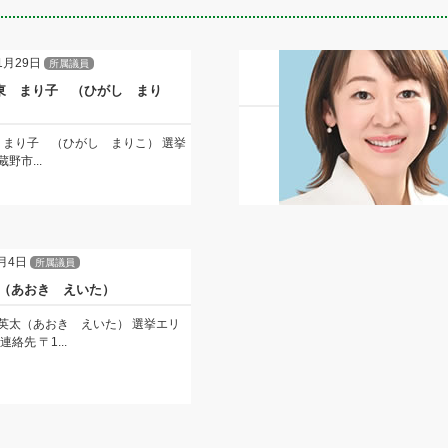
1月29日
所属議員
 東 まり子 （ひがし まり
 まり子 （ひがし まりこ） 選挙
野市...
月4日
所属議員
（あおき えいた）
木英太（あおき えいた） 選挙エリ
連絡先 〒1...