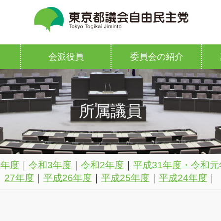
会派役員
委員会の紹介
所属議員
4年度
｜
令和3年度
｜
令和2年度
｜
平成31年度・令和元
27年度
｜
平成26年度
｜
平成25年度
｜
平成24年度
｜