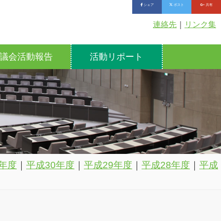
シェア
ポスト
共有
連絡先
｜
リンク集
議会活動報告
活動リポート
年度
｜
平成30年度
｜
平成29年度
｜
平成28年度
｜
平成