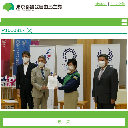
連絡先
｜
リンク集
P1050317 (2)
政 策