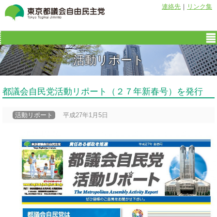
連絡先
｜
リンク集
活動リポート
都議会自民党活動リポート（２７年新春号）を発行
活動リポート
平成27年1月5日