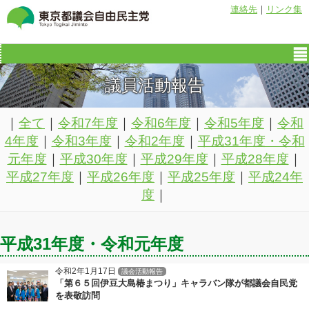
連絡先
｜
リンク集
議員活動報告
｜
全て
｜
令和7年度
｜
令和6年度
｜
令和5年度
｜
令和
4年度
｜
令和3年度
｜
令和2年度
｜
平成31年度・令和
元年度
｜
平成30年度
｜
平成29年度
｜
平成28年度
｜
平成27年度
｜
平成26年度
｜
平成25年度
｜
平成24年
度
｜
平成31年度・令和元年度
令和2年1月17日
議会活動報告
「第６５回伊豆大島椿まつり」キャラバン隊が都議会自民党
を表敬訪問