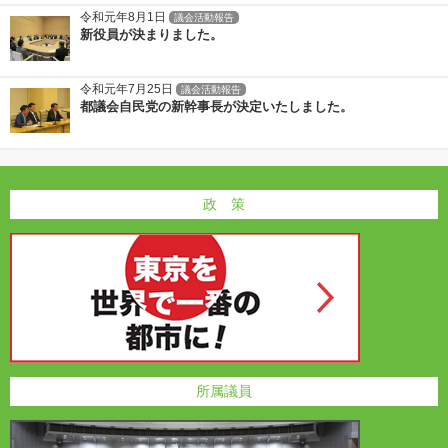
令和元年8月1日
議会活動報告
新役員が決まりました。
令和元年7月25日
議会活動報告
都議会自民党の新幹事長が決定いたしました。
政 策
所属議員