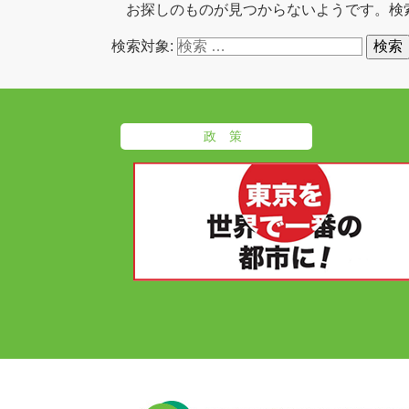
お探しのものが見つからないようです。検
検索対象:
検索
政 策