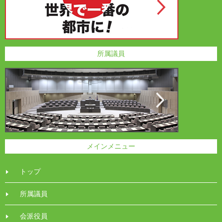
所属議員
メインメニュー
トップ
所属議員
会派役員