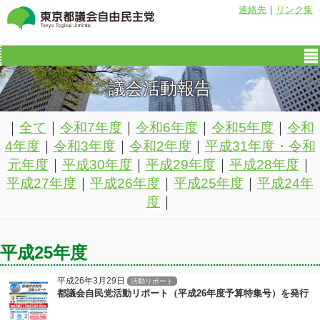
連絡先
｜
リンク集
議会活動報告
｜
全て
｜
令和7年度
｜
令和6年度
｜
令和5年度
｜
令和
4年度
｜
令和3年度
｜
令和2年度
｜
平成31年度・令和
元年度
｜
平成30年度
｜
平成29年度
｜
平成28年度
｜
平成27年度
｜
平成26年度
｜
平成25年度
｜
平成24年
度
｜
平成25年度
平成26年3月29日
活動リポート
都議会自民党活動リポート（平成26年度予算特集号）を発行