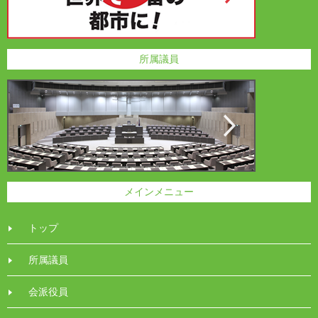
所属議員
メインメニュー
トップ
所属議員
会派役員