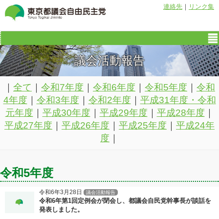
連絡先
｜
リンク集
議会活動報告
｜
全て
｜
令和7年度
｜
令和6年度
｜
令和5年度
｜
令和
4年度
｜
令和3年度
｜
令和2年度
｜
平成31年度・令和
元年度
｜
平成30年度
｜
平成29年度
｜
平成28年度
｜
平成27年度
｜
平成26年度
｜
平成25年度
｜
平成24年
度
｜
令和5年度
令和6年3月28日
議会活動報告
令和6年第1回定例会が閉会し、都議会自民党幹事長が談話を
発表しました。