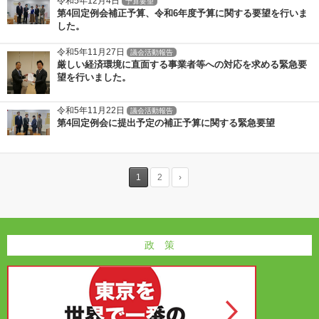
令和5年12月4日
予算要望
第4回定例会補正予算、令和6年度予算に関する要望を行いま
した。
令和5年11月27日
議会活動報告
厳しい経済環境に直面する事業者等への対応を求める緊急要
望を行いました。
令和5年11月22日
議会活動報告
第4回定例会に提出予定の補正予算に関する緊急要望
1
2
›
政 策