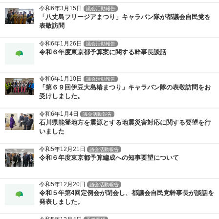
令和6年3月15日
議会活動報告
「八丈島フリージアまつり」キャラバン隊が都議会自民党を
表敬訪問
令和6年1月26日
議会活動報告
令和６年度東京都予算案に関する幹事長談話
令和6年1月10日
議会活動報告
「第６９回伊豆大島椿まつり」キャラバン隊の表敬訪問をお
受けしました。
令和6年1月4日
議会活動報告
石川県能登地方を震源とする地震災害対応に関する要望を行
いました
令和5年12月21日
議会活動報告
令和６年度東京都予算編成への知事要望について
令和5年12月20日
議会活動報告
令和５年第4回定例会が閉会し、都議会自民党幹事長が談話を
発表しました。