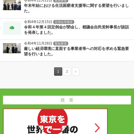
令和4年12月22日
緊急要望
年末年始における生活困窮者支援等に関する要望を行いまし
た。
令和4年12月15日
定例会等報告
令和４年第４回定例会が閉会し、都議会自民党幹事長が談話
を発表しました。
令和4年11月28日
緊急要望
厳しい経済環境に直面する事業者等への対応を求める緊急要
望を行いました。
1
2
›
政 策