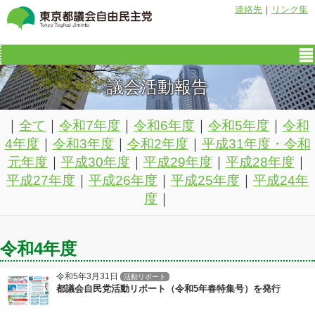
連絡先
｜
リンク集
議会活動報告
｜
全て
｜
令和7年度
｜
令和6年度
｜
令和5年度
｜
令和
4年度
｜
令和3年度
｜
令和2年度
｜
平成31年度・令和
元年度
｜
平成30年度
｜
平成29年度
｜
平成28年度
｜
平成27年度
｜
平成26年度
｜
平成25年度
｜
平成24年
度
｜
令和4年度
令和5年3月31日
活動リポート
都議会自民党活動リポート（令和5年春特集号）を発行