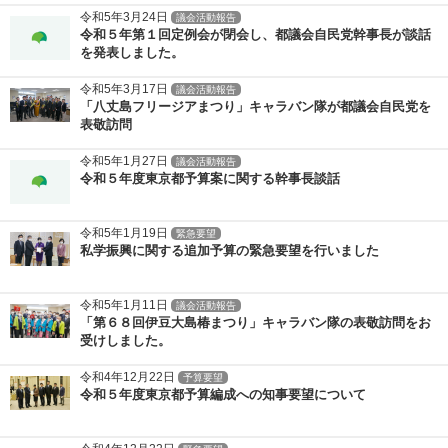
令和5年3月24日
議会活動報告
令和５年第１回定例会が閉会し、都議会自民党幹事長が談話
を発表しました。
令和5年3月17日
議会活動報告
「八丈島フリージアまつり」キャラバン隊が都議会自民党を
表敬訪問
令和5年1月27日
議会活動報告
令和５年度東京都予算案に関する幹事長談話
令和5年1月19日
緊急要望
私学振興に関する追加予算の緊急要望を行いました
令和5年1月11日
議会活動報告
「第６８回伊豆大島椿まつり」キャラバン隊の表敬訪問をお
受けしました。
令和4年12月22日
予算要望
令和５年度東京都予算編成への知事要望について