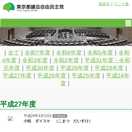
連絡先
｜
リンク集
議会活動報告
｜
全て
｜
令和7年度
｜
令和6年度
｜
令和5年度
｜
令和
4年度
｜
令和3年度
｜
令和2年度
｜
平成31年度・令和
元年度
｜
平成30年度
｜
平成29年度
｜
平成28年度
｜
平成27年度
｜
平成26年度
｜
平成25年度
｜
平成24年
度
｜
平成27年度
平成28年3月15日
所属議員
小松 ダイスケ （こまつ だいすけ）