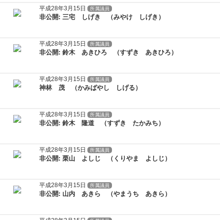
平成28年3月15日
所属議員
非公開: 三宅 しげき （みやけ しげき）
平成28年3月15日
所属議員
非公開: 鈴木 あきひろ （すずき あきひろ）
平成28年3月15日
所属議員
神林 茂 （かみばやし しげる）
平成28年3月15日
所属議員
非公開: 鈴木 隆道 （すずき たかみち）
平成28年3月15日
所属議員
非公開: 栗山 よしじ （くりやま よしじ）
平成28年3月15日
所属議員
非公開: 山内 あきら （やまうち あきら）