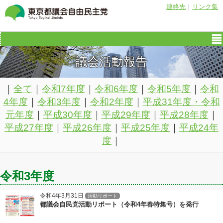
連絡先
｜
リンク集
議会活動報告
｜
全て
｜
令和7年度
｜
令和6年度
｜
令和5年度
｜
令和
4年度
｜
令和3年度
｜
令和2年度
｜
平成31年度・令和
元年度
｜
平成30年度
｜
平成29年度
｜
平成28年度
｜
平成27年度
｜
平成26年度
｜
平成25年度
｜
平成24年
度
｜
令和3年度
令和4年3月31日
活動リポート
都議会自民党活動リポート（令和4年春特集号）を発行