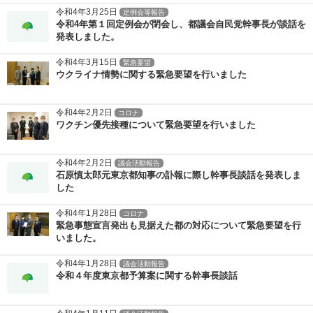
令和4年3月25日
定例会等報告
令和4年第１回定例会が閉会し、都議会自民党幹事長が談話を
発表しました。
令和4年3月15日
緊急要望
ウクライナ情勢に関する緊急要望を行いました
令和4年2月2日
コロナ
ワクチン優先接種について緊急要望を行いました
令和4年2月2日
議会活動報告
石原慎太郎元東京都知事の訃報に際し幹事長談話を発表しま
した
令和4年1月28日
コロナ
緊急事態宣言発出も見据えた都の対応について緊急要望を行
いました。
令和4年1月28日
議会活動報告
令和４年度東京都予算案に関する幹事長談話