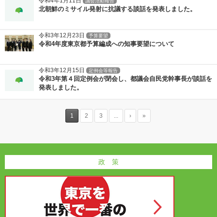
令和4年1月11日
議会活動報告
北朝鮮のミサイル発射に抗議する談話を発表しました。
令和3年12月23日
予算要望
令和4年度東京都予算編成への知事要望について
令和3年12月15日
定例会等報告
令和3年第４回定例会が閉会し、都議会自民党幹事長が談話を
発表しました。
1
2
3
...
›
»
政 策