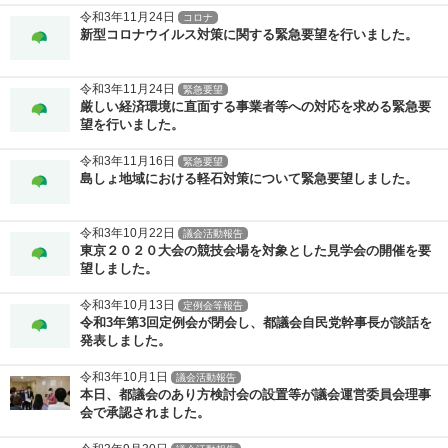
令和3年11月24日
コロナ
新型コロナウイルス対策に関する緊急要望を行いました。
令和3年11月24日
緊急要望
厳しい経済環境に直面する事業者等への対応を求める緊急要
望を行いました。
令和3年11月16日
緊急要望
島しょ地域における軽石対策について緊急要望しました。
令和3年10月22日
議会活動報告
東京２０２０大会の競技会場を対象とした見学会の開催を要
望しました。
令和3年10月13日
定例会等報告
令和3年第3回定例会が閉会し、都議会自民党幹事長が談話を
発表しました。
令和3年10月1日
議会活動報告
本日、都議会のあり方検討会の設置等が議会運営委員会理事
会で承認されました。