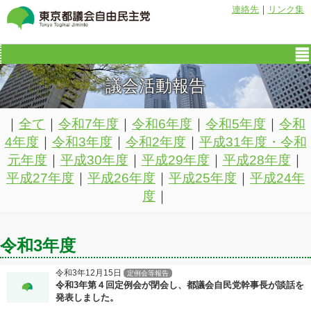
連絡先
｜
リンク集
議会活動報告
｜
全て
｜
令和7年度
｜
令和6年度
｜
令和5年度
｜
令和
4年度
｜
令和3年度
｜
令和2年度
｜
平成31年度・令和
元年度
｜
平成30年度
｜
平成29年度
｜
平成28年度
｜
平成27年度
｜
平成26年度
｜
平成25年度
｜
平成24年
度
｜
令和3年度
令和3年12月15日
定例会等報告
令和3年第４回定例会が閉会し、都議会自民党幹事長が談話を
発表しました。