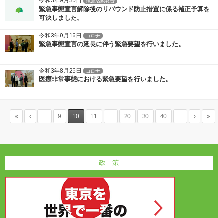
令和3年9月30日
議会活動報告
緊急事態宣言解除後のリバウンド防止措置に係る補正予算を
可決しました。
令和3年9月16日
コロナ
緊急事態宣言の延長に伴う緊急要望を行いました。
令和3年8月26日
コロナ
医療非常事態における緊急要望を行いました。
«
‹
...
9
10
11
...
20
30
40
...
›
»
政 策