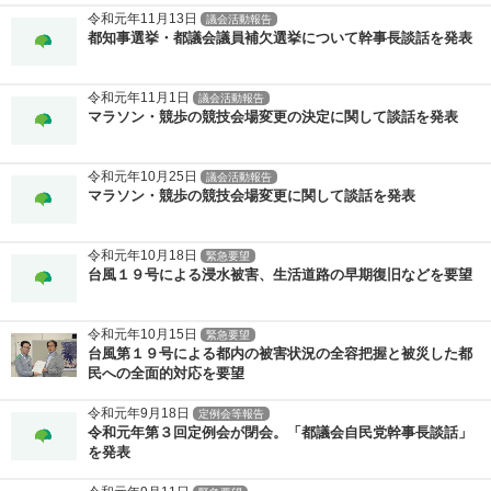
令和元年11月13日
議会活動報告
都知事選挙・都議会議員補欠選挙について幹事長談話を発表
令和元年11月1日
議会活動報告
マラソン・競歩の競技会場変更の決定に関して談話を発表
令和元年10月25日
議会活動報告
マラソン・競歩の競技会場変更に関して談話を発表
令和元年10月18日
緊急要望
台風１９号による浸水被害、生活道路の早期復旧などを要望
令和元年10月15日
緊急要望
台風第１９号による都内の被害状況の全容把握と被災した都
民への全面的対応を要望
令和元年9月18日
定例会等報告
令和元年第３回定例会が閉会。「都議会自民党幹事長談話」
を発表