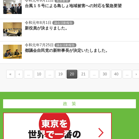
令和元年9月11日
緊急要望
台風１５号による島しょ地域被害への対応を緊急要望
令和元年8月1日
議会活動報告
新役員が決まりました。
令和元年7月25日
議会活動報告
都議会自民党の新幹事長が決定いたしました。
«
‹
...
10
...
19
20
21
...
30
40
...
›
政 策