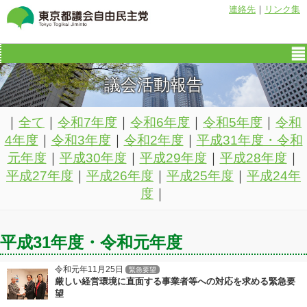
連絡先
｜
リンク集
議会活動報告
｜
全て
｜
令和7年度
｜
令和6年度
｜
令和5年度
｜
令和
4年度
｜
令和3年度
｜
令和2年度
｜
平成31年度・令和
元年度
｜
平成30年度
｜
平成29年度
｜
平成28年度
｜
平成27年度
｜
平成26年度
｜
平成25年度
｜
平成24年
度
｜
平成31年度・令和元年度
令和元年11月25日
緊急要望
厳しい経営環境に直面する事業者等への対応を求める緊急要
望